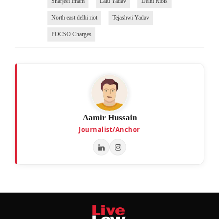
Sharjeel Imam
Lalu Yadav
Delhi Riots
North east delhi riot
Tejashwi Yadav
POCSO Charges
Aamir Hussain
Journalist/Anchor