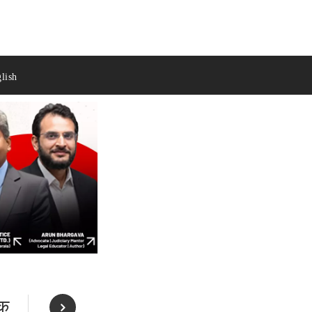
lish
िक