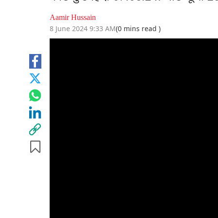
Aamir Hussain
8 June 2024 9:33 AM
(0 mins read )