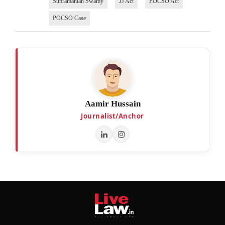
Subramanian Swamy
JJ Act
POCSO Act
POCSO Case
Aamir Hussain
Journalist/Anchor