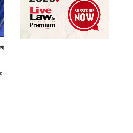
को
एक