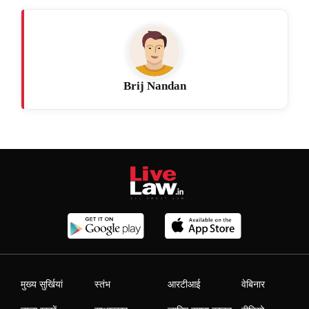
Brij Nandan
मुख्य सुर्खियां
स्तंभ
आरटीआई
वेबिनार