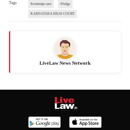
Tags
#contempt case
#Judge
KARNATAKA HIGH COURT
LiveLaw News Network