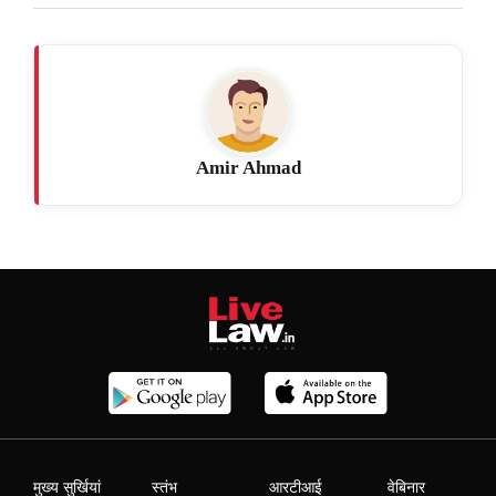
Amir Ahmad
मुख्य सुर्खियां
स्तंभ
आरटीआई
वेबिनार