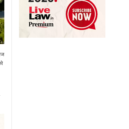
लेज
को