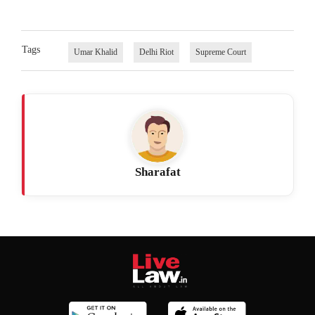
Tags
Umar Khalid
Delhi Riot
Supreme Court
Sharafat