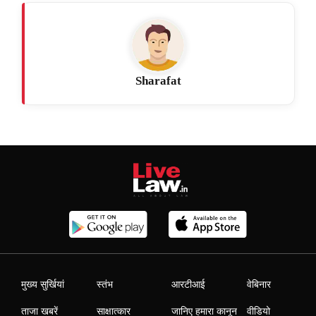
Sharafat
मुख्य सुर्खियां
स्तंभ
आरटीआई
वेबिनार
ताजा खबरें
साक्षात्कार
जानिए हमारा कानून
वीडियो