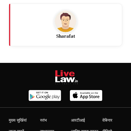
Sharafat
मुख्य सुर्खियां
स्तंभ
आरटीआई
वेबिनार