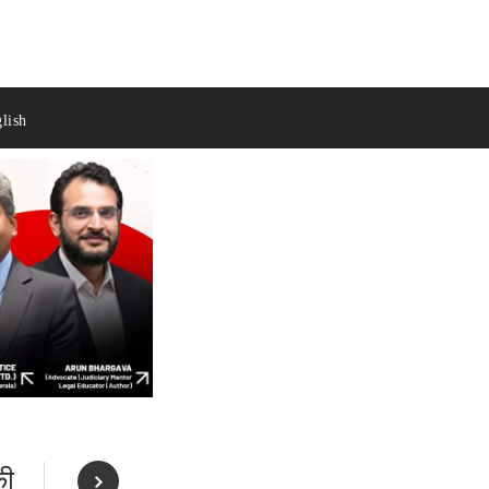
lish
की