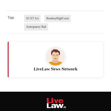
Tags
SC/ST Act
BombayHighCourt
Anticipatory Bail
LiveLaw News Network