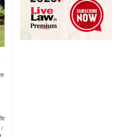
ता
ीद
ै।
ी