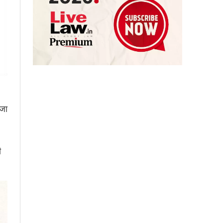
सजा
ी