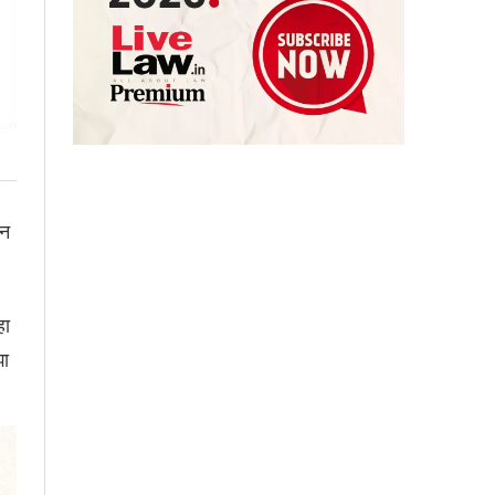
ान
हा
झा