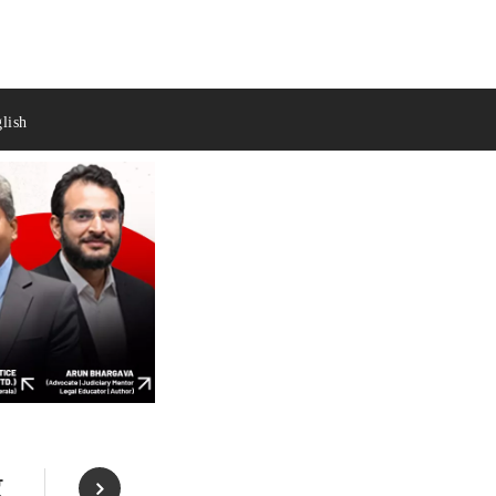
lish
र