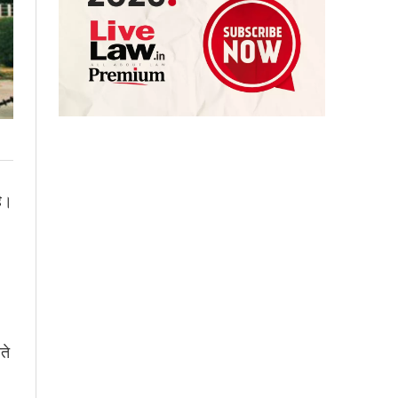
है।
ते