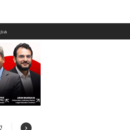
lish
ए