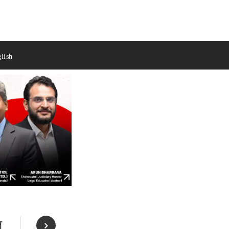
lish
ल