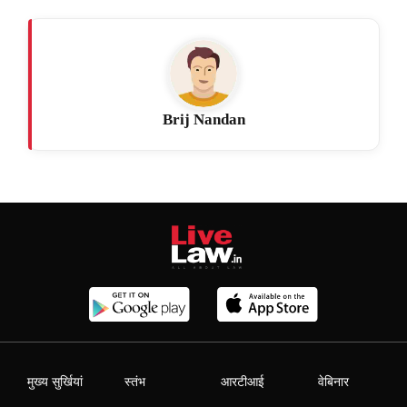
Brij Nandan
मुख्य सुर्खियां
स्तंभ
आरटीआई
वेबिनार