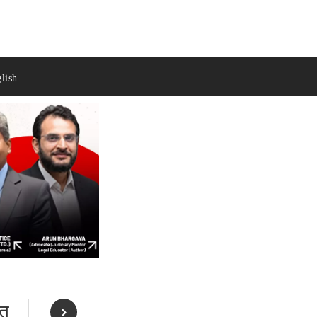
lish
यत