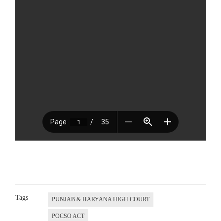
Tags
PUNJAB & HARYANA HIGH COURT
POCSO ACT