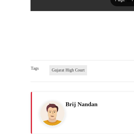
Tags
Gujarat High Court
Brij Nandan