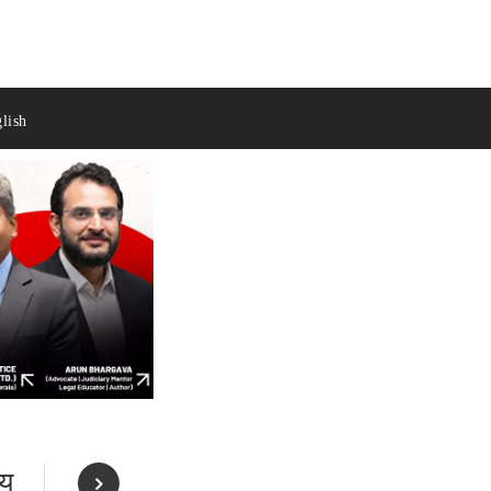
lish
्य