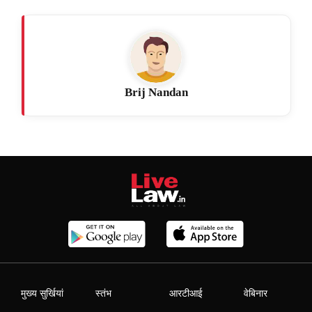
Brij Nandan
मुख्य सुर्खियां
स्तंभ
आरटीआई
वेबिनार