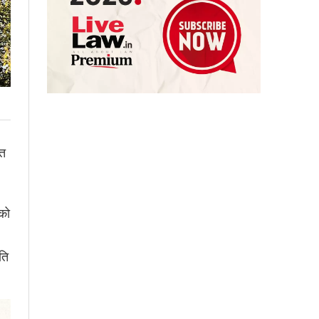
लत
 को
ति