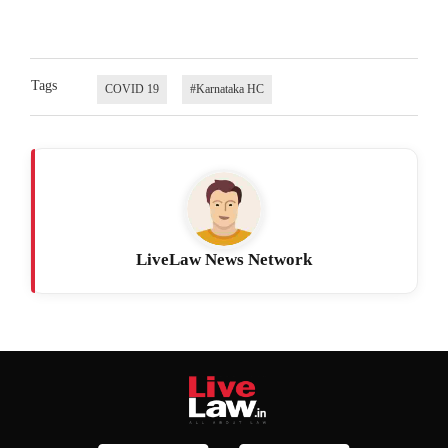
Tags
COVID 19
#Karnataka HC
LiveLaw News Network