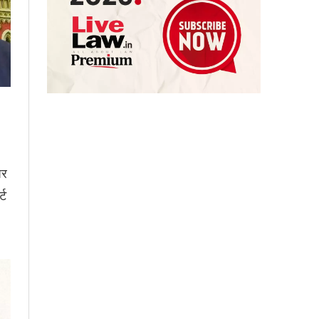
पर
्ट