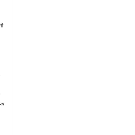
मी
या
।