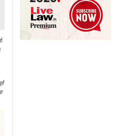
जा
य
्व
या