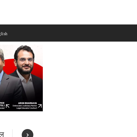
lish
ील