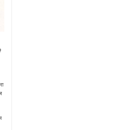
ी
रा
ाज
ल