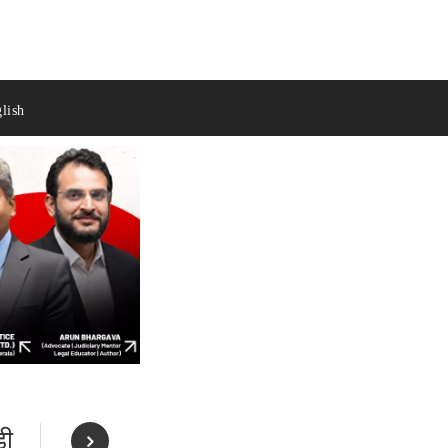
lish
़ी