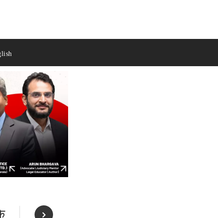
lish
के