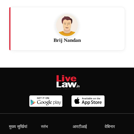
Brij Nandan
मुख्य सुर्खियां
स्तंभ
आरटीआई
वेबिनार