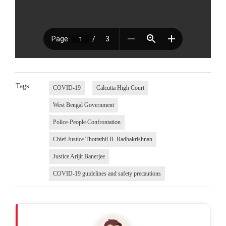
Tags
COVID-19
Calcutta High Court
West Bengal Government
Police-People Confrontation
Chief Justice Thottathil B. Radhakrishnan
Justice Arijit Banerjee
COVID-19 guidelines and safety precautions