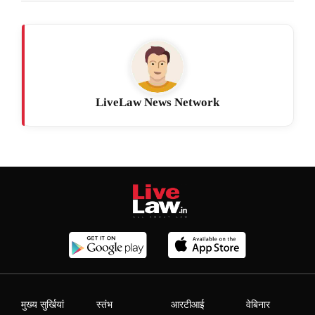
LiveLaw News Network
मुख्य सुर्खियां
स्तंभ
आरटीआई
वेबिनार