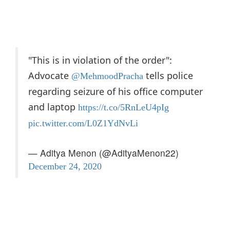
"This is in violation of the order":
Advocate
tells police
@MehmoodPracha
regarding seizure of his office computer
and laptop
https://t.co/5RnLeU4pIg
pic.twitter.com/L0Z1YdNvLi
— Aditya Menon (@AdityaMenon22)
December 24, 2020