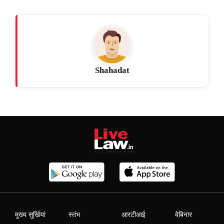
Shahadat
मुख्य सुर्खियां
स्तंभ
आरटीआई
वेबिनार