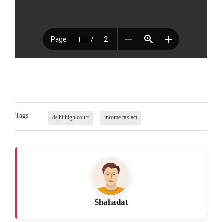
Tags
delhi high court
income tax act
Shahadat