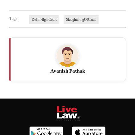
Tags
Delhi High Court
SlaughteringOfCattle
Avanish Pathak