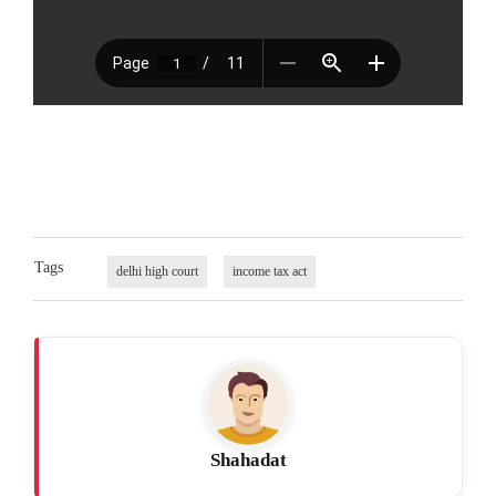
Tags
delhi high court
income tax act
Shahadat