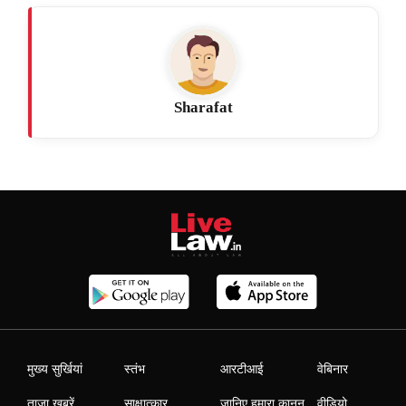
Sharafat
मुख्य सुर्खियां
स्तंभ
आरटीआई
वेबिनार
ताजा खबरें
साक्षात्कार
जानिए हमारा कानून
वीडियो