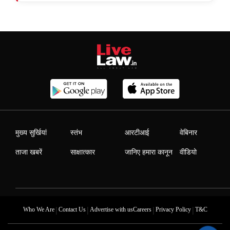
मुख्य सुर्खियां
स्तंभ
आरटीआई
वेबिनार
ताजा खबरें
साक्षात्कार
जानिए हमारा कानून
वीडियो
|
|
|
|
Who We Are
Contact Us
Advertise with us
Careers
Privacy Policy
T&C