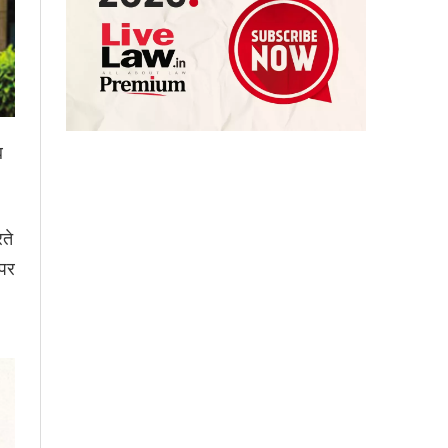
ब
ते
 पर