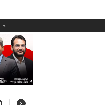
lish
ने