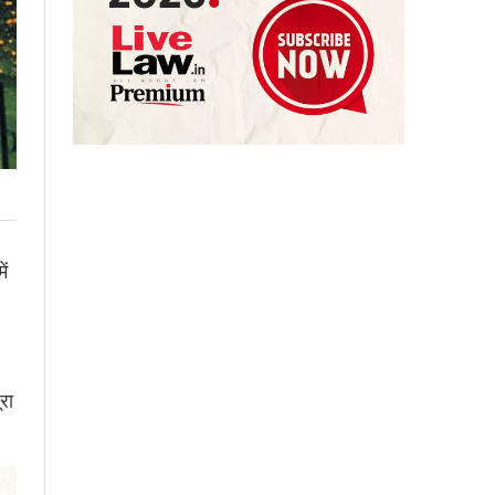
ें
रा