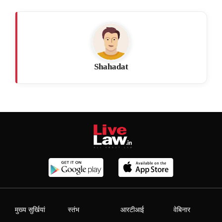
Shahadat
मुख्य सुर्खियां
स्तंभ
आरटीआई
वेबिनार