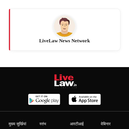
LiveLaw News Network
मुख्य सुर्खियां
स्तंभ
आरटीआई
वेबिनार