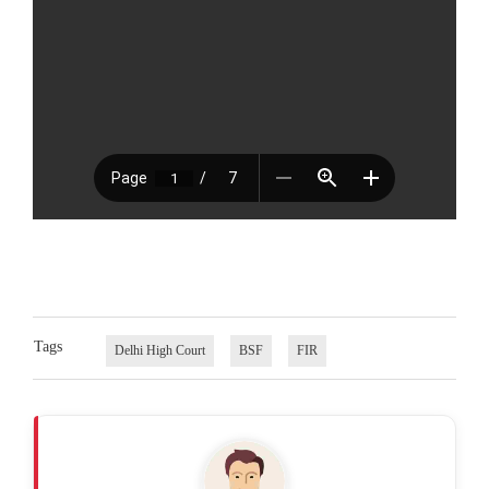
Tags
Delhi High Court
BSF
FIR