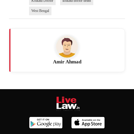
Kolkata Doctor
kolkata doctor death
West Bengal
Amir Ahmad