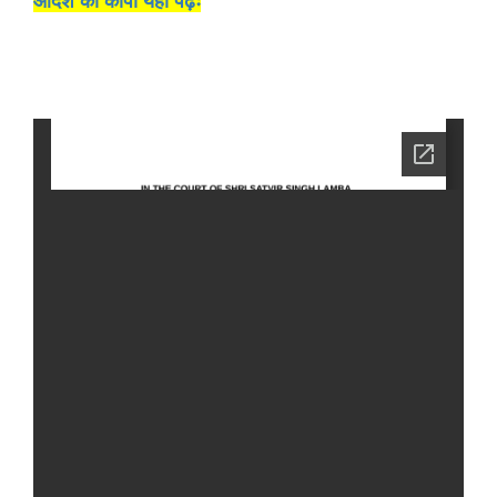
आदेश की कॉपी यहां पढ़ेंः