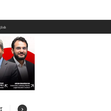
lish
द