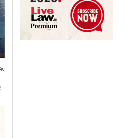
लिए
र